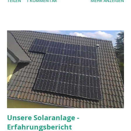
TEILEN
1 KOMMENTAR
MEHR ANZEIGEN
oft schwer. Bei ihm bin ich zur Erstkommunion gegangen,
er hat uns getraut, er hat unsere Schulmessen gehalten,
war mein Religionslehrer in der Oberstufe und bleibt mir
auch durch die Glaubenskurse in Erinnerung. Besonders
prägend war für mich die Vermittlung des Wissens, dass die
Naturwissenschaften und der Glaube keine Gegensätze
sein sollten und man natürlich auch als Christ nicht davon
ausgehen muss, dass die Welt in 6 Tagen geschaffen wurde.
Seine Einsichten machten es mir einfacher, an Dinge zu
glauben, die ich sonst vielleicht verworfen hätte. Manche
könnten sagen, er habe den Kampf gegen den Krebs
verloren. In einer kölschen Mess hätte er darauf vielleicht
scherzhaft entgegnet, dass er und der Kreb...
Unsere Solaranlage -
Erfahrungsbericht