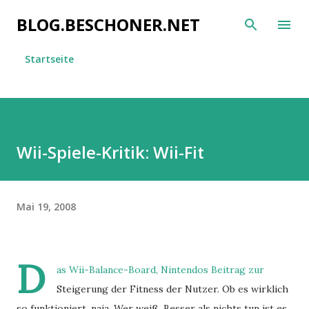
Direkt zum Hauptbereich
BLOG.BESCHONER.NET
Startseite
Wii-Spiele-Kritik: Wii-Fit
Mai 19, 2008
D
as Wii-Balance-Board, Nintendos Beitrag zur
Steigerung der Fitness der Nutzer. Ob es wirklich
so funktioniert, naja. Wer weiß. Besser als nichts tun ist es