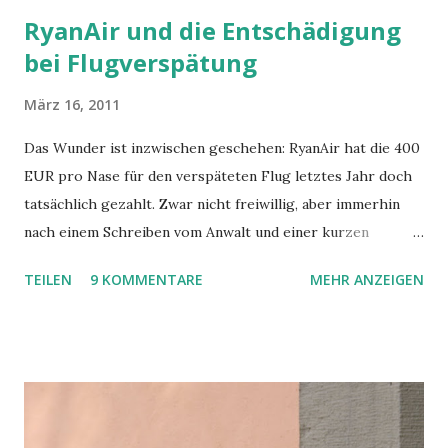
RyanAir und die Entschädigung
bei Flugverspätung
März 16, 2011
Das Wunder ist inzwischen geschehen: RyanAir hat die 400
EUR pro Nase für den verspäteten Flug letztes Jahr doch
tatsächlich gezahlt. Zwar nicht freiwillig, aber immerhin
nach einem Schreiben vom Anwalt und einer kurzen
Gerichtsverhandlung. Was war geschehen? Kurz - unser
TEILEN
9 KOMMENTARE
MEHR ANZEIGEN
Flug von Fuerteventura nach Hahn flog erst ca. 7 Stunden
später los als geplant, was wir erst im Terminal nach dem
eigentlich Beginn des Boardings erfahren haben. Es wurden
zwar Zettel mit Belehrung über die Flugpassagierrechte
und Essensgutscheine (5 EUR/Nase!! am Flughafen also
fast etwas zu Essen ODER etwas zu Trinken!) verteilt,