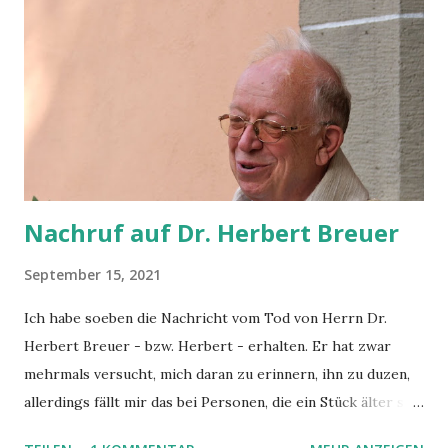
ansonsten blieben aber die Informationen über Gründe für
die Verspätung oder deren Länge spärlich. Nachdem dann
die Ersatzmaschine aus Heathrow und eine Standby-Crew
dafür beschafft worden war, sind wir dann doch noch nach
Hause gekommen, allerdings erst mitten in der Nacht statt
am frühen Abend. Ermuntert durch die
passagierfreundlichen Entscheidungen z.T.
Entschädigungen unter dem Stic...
Nachruf auf Dr. Herbert Breuer
September 15, 2021
Ich habe soeben die Nachricht vom Tod von Herrn Dr.
Herbert Breuer - bzw. Herbert - erhalten. Er hat zwar
mehrmals versucht, mich daran zu erinnern, ihn zu duzen,
allerdings fällt mir das bei Personen, die ein Stück älter sind
und die ich zusätzlich auch noch als Respektsperson sehe,