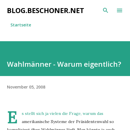
Direkt zum Hauptbereich
BLOG.BESCHONER.NET
Startseite
Wahlmänner - Warum eigentlich?
November 05, 2008
E
s stellt sich ja vielen die Frage, warum das
amerikanische Systeme der Präsidentenwahl so
kompliziert über Wahlmänner läuft. Man könnte ja auch