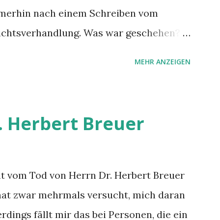
immerhin nach einem Schreiben vom
ichtsverhandlung. Was war geschehen?
ventura nach Hahn flog erst ca. 7 Stunden
MEHR ANZEIGEN
ir erst im Terminal nach dem eigentlich
n haben. Es wurden zwar Zettel mit
agierrechte und Essensgutscheine (5
. Herbert Breuer
o fast etwas zu Essen ODER etwas zu
 blieben aber die Informationen über
der deren Länge spärlich. Nachdem dann
ht vom Tod von Herrn Dr. Herbert Breuer
throw und eine Standby-Crew dafür
r hat zwar mehrmals versucht, mich daran
wir dann doch noch nach Hause
erdings fällt mir das bei Personen, die ein