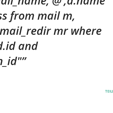
ail_name,'@',d.name
ss from mail m,
mail_redir mr where
.id and
_id"
TEIL