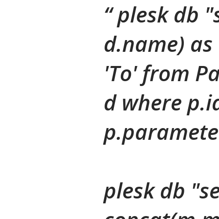
plesk db "s
d.name) as '
'To' from P
d where p.i
p.parameter
plesk db "se