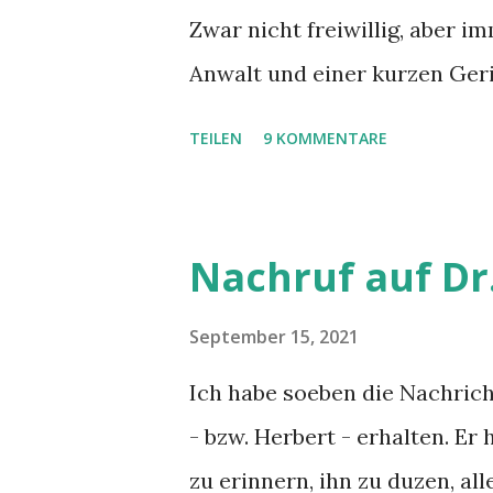
Zwar nicht freiwillig, aber 
Anwalt und einer kurzen Ger
Kurz - unser Flug von Fuerte
TEILEN
9 KOMMENTARE
später los als geplant, was w
Beginn des Boardings erfahre
Belehrung über die Flugpass
Nachruf auf Dr
EUR/Nase!! am Flughafen als
Trinken!) verteilt, ansonsten
September 15, 2021
Gründe für die Verspätung o
Ich habe soeben die Nachric
die Ersatzmaschine aus Hea
- bzw. Herbert - erhalten. E
beschafft worden war, sind 
zu erinnern, ihn zu duzen, all