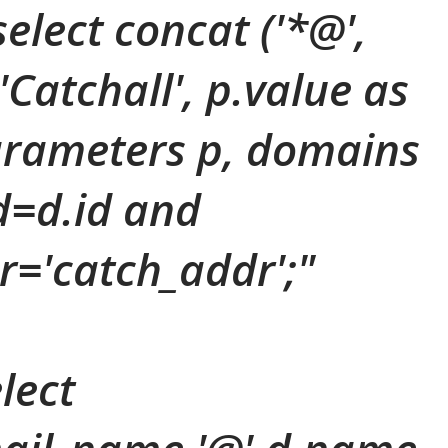
elect concat ('*@',
Catchall', p.value as
arameters p, domains
d=d.id and
='catch_addr';"
lect