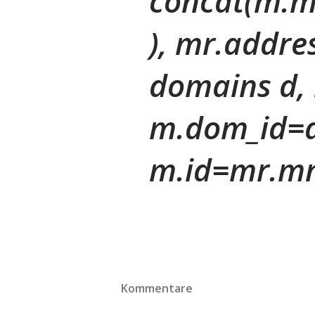
concat(m.m
), mr.addre
domains d, 
m.dom_id=d
m.id=mr.mn
Kommentare