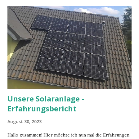
auch durch die Glaubenskurse in Erinnerung. Besonders
prägend war für mich die Vermittlung des Wissens, dass die
Naturwissenschaften und der Glaube keine Gegensätze
sein sollten und man natürlich auch als Christ nicht davon
ausgehen muss, dass die Welt in 6 Tagen geschaffen wurde.
Seine Einsichten machten es mir einfacher, an Dinge zu
glauben, die ich sonst vielleicht verworfen hätte. Manche
könnten sagen, er habe den Kampf gegen den Krebs
verloren. In einer kölschen Mess hätte er darauf vielleicht
scherzhaft entgegnet, dass er und der Kreb...
Unsere Solaranlage -
Erfahrungsbericht
August 30, 2023
Hallo zusammen! Hier möchte ich nun mal die Erfahrungen