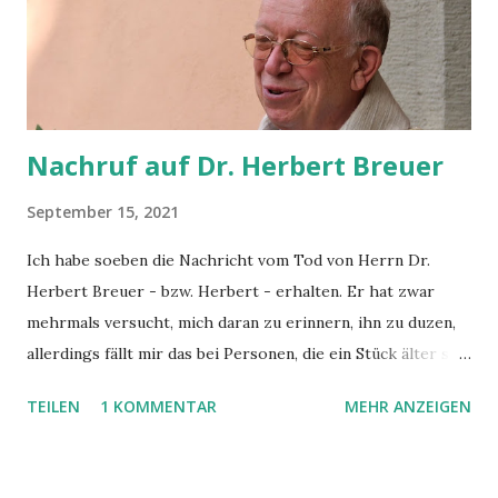
dafür beschafft worden war, sind wir dann doch noch nach
Hause gekommen, allerdings erst mitten in der Nacht statt
am frühen Abend. Ermuntert durch die
passagierfreundlichen Entscheidungen z.T.
Entschädigungen unter dem Stic...
Nachruf auf Dr. Herbert Breuer
September 15, 2021
Ich habe soeben die Nachricht vom Tod von Herrn Dr.
Herbert Breuer - bzw. Herbert - erhalten. Er hat zwar
mehrmals versucht, mich daran zu erinnern, ihn zu duzen,
allerdings fällt mir das bei Personen, die ein Stück älter sind
und die ich zusätzlich auch noch als Respektsperson sehe,
TEILEN
1 KOMMENTAR
MEHR ANZEIGEN
oft schwer. Bei ihm bin ich zur Erstkommunion gegangen,
er hat uns getraut, er hat unsere Schulmessen gehalten,
war mein Religionslehrer in der Oberstufe und bleibt mir