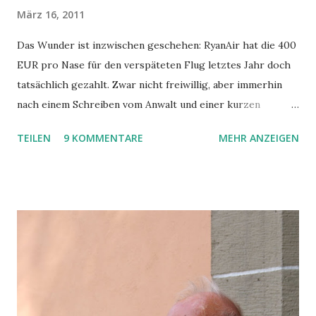
März 16, 2011
Das Wunder ist inzwischen geschehen: RyanAir hat die 400
EUR pro Nase für den verspäteten Flug letztes Jahr doch
tatsächlich gezahlt. Zwar nicht freiwillig, aber immerhin
nach einem Schreiben vom Anwalt und einer kurzen
Gerichtsverhandlung. Was war geschehen? Kurz - unser
TEILEN
9 KOMMENTARE
MEHR ANZEIGEN
Flug von Fuerteventura nach Hahn flog erst ca. 7 Stunden
später los als geplant, was wir erst im Terminal nach dem
eigentlich Beginn des Boardings erfahren haben. Es wurden
zwar Zettel mit Belehrung über die Flugpassagierrechte
und Essensgutscheine (5 EUR/Nase!! am Flughafen also
fast etwas zu Essen ODER etwas zu Trinken!) verteilt,
ansonsten blieben aber die Informationen über Gründe für
die Verspätung oder deren Länge spärlich. Nachdem dann
die Ersatzmaschine aus Heathrow und eine Standby-Crew