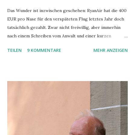
Das Wunder ist inzwischen geschehen: RyanAir hat die 400
EUR pro Nase für den verspäteten Flug letztes Jahr doch
tatsächlich gezahlt. Zwar nicht freiwillig, aber immerhin
nach einem Schreiben vom Anwalt und einer kurzen
Gerichtsverhandlung. Was war geschehen? Kurz - unser
TEILEN
9 KOMMENTARE
MEHR ANZEIGEN
Flug von Fuerteventura nach Hahn flog erst ca. 7 Stunden
später los als geplant, was wir erst im Terminal nach dem
eigentlich Beginn des Boardings erfahren haben. Es wurden
zwar Zettel mit Belehrung über die Flugpassagierrechte
und Essensgutscheine (5 EUR/Nase!! am Flughafen also
fast etwas zu Essen ODER etwas zu Trinken!) verteilt,
ansonsten blieben aber die Informationen über Gründe für
die Verspätung oder deren Länge spärlich. Nachdem dann
die Ersatzmaschine aus Heathrow und eine Standby-Crew
dafür beschafft worden war, sind wir dann doch noch nach