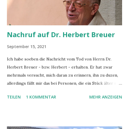
Hause gekommen, allerdings erst mitten in der Nacht statt
am frühen Abend. Ermuntert durch die
passagierfreundlichen Entscheidungen z.T.
Entschädigungen unter dem Stic...
Nachruf auf Dr. Herbert Breuer
September 15, 2021
Ich habe soeben die Nachricht vom Tod von Herrn Dr.
Herbert Breuer - bzw. Herbert - erhalten. Er hat zwar
mehrmals versucht, mich daran zu erinnern, ihn zu duzen,
allerdings fällt mir das bei Personen, die ein Stück älter sind
und die ich zusätzlich auch noch als Respektsperson sehe,
TEILEN
1 KOMMENTAR
MEHR ANZEIGEN
oft schwer. Bei ihm bin ich zur Erstkommunion gegangen,
er hat uns getraut, er hat unsere Schulmessen gehalten,
war mein Religionslehrer in der Oberstufe und bleibt mir
auch durch die Glaubenskurse in Erinnerung. Besonders