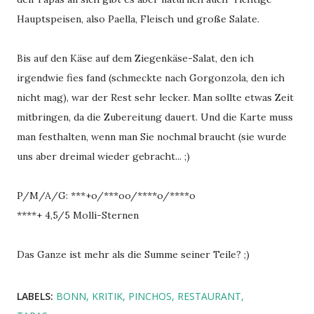
Hauptspeisen, also Paella, Fleisch und große Salate.
Bis auf den Käse auf dem Ziegenkäse-Salat, den ich
irgendwie fies fand (schmeckte nach Gorgonzola, den ich
nicht mag), war der Rest sehr lecker. Man sollte etwas Zeit
mitbringen, da die Zubereitung dauert. Und die Karte muss
man festhalten, wenn man Sie nochmal braucht (sie wurde
uns aber dreimal wieder gebracht... ;)
P/M/A/G: ***+o/***oo/****o/****o
****+ 4,5/5 Molli-Sternen
Das Ganze ist mehr als die Summe seiner Teile? ;)
LABELS:
BONN
KRITIK
PINCHOS
RESTAURANT