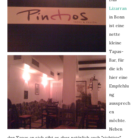
Lizarran
in Bonn
ist eine
nette
kleine
Tapas-
Bar, für
die ich
hier eine
Empfehlu
ng
aussprech
en
möchte.
Neben
den Tapas an sich gibt es aber natürlich auch "richtige"