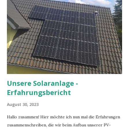
prägend war für mich die Vermittlung des Wissens, dass die
Naturwissenschaften und der Glaube keine Gegensätze
sein sollten und man natürlich auch als Christ nicht davon
ausgehen muss, dass die Welt in 6 Tagen geschaffen wurde.
Seine Einsichten machten es mir einfacher, an Dinge zu
glauben, die ich sonst vielleicht verworfen hätte. Manche
könnten sagen, er habe den Kampf gegen den Krebs
verloren. In einer kölschen Mess hätte er darauf vielleicht
scherzhaft entgegnet, dass er und der Kreb...
Unsere Solaranlage -
Erfahrungsbericht
August 30, 2023
Hallo zusammen! Hier möchte ich nun mal die Erfahrungen
zusammenschreiben, die wir beim Aufbau unserer PV-