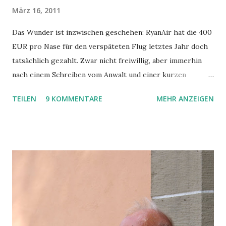
März 16, 2011
Das Wunder ist inzwischen geschehen: RyanAir hat die 400
EUR pro Nase für den verspäteten Flug letztes Jahr doch
tatsächlich gezahlt. Zwar nicht freiwillig, aber immerhin
nach einem Schreiben vom Anwalt und einer kurzen
Gerichtsverhandlung. Was war geschehen? Kurz - unser
TEILEN
9 KOMMENTARE
MEHR ANZEIGEN
Flug von Fuerteventura nach Hahn flog erst ca. 7 Stunden
später los als geplant, was wir erst im Terminal nach dem
eigentlich Beginn des Boardings erfahren haben. Es wurden
zwar Zettel mit Belehrung über die Flugpassagierrechte
und Essensgutscheine (5 EUR/Nase!! am Flughafen also
fast etwas zu Essen ODER etwas zu Trinken!) verteilt,
ansonsten blieben aber die Informationen über Gründe für
die Verspätung oder deren Länge spärlich. Nachdem dann
die Ersatzmaschine aus Heathrow und eine Standby-Crew