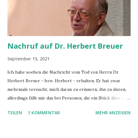
dafür beschafft worden war, sind wir dann doch noch nach
Hause gekommen, allerdings erst mitten in der Nacht statt
am frühen Abend. Ermuntert durch die
passagierfreundlichen Entscheidungen z.T.
Entschädigungen unter dem Stic...
Nachruf auf Dr. Herbert Breuer
September 15, 2021
Ich habe soeben die Nachricht vom Tod von Herrn Dr.
Herbert Breuer - bzw. Herbert - erhalten. Er hat zwar
mehrmals versucht, mich daran zu erinnern, ihn zu duzen,
allerdings fällt mir das bei Personen, die ein Stück älter sind
und die ich zusätzlich auch noch als Respektsperson sehe,
TEILEN
1 KOMMENTAR
MEHR ANZEIGEN
oft schwer. Bei ihm bin ich zur Erstkommunion gegangen,
er hat uns getraut, er hat unsere Schulmessen gehalten,
war mein Religionslehrer in der Oberstufe und bleibt mir