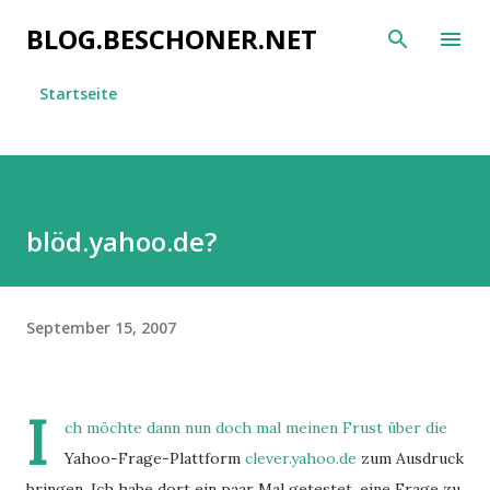
Direkt zum Hauptbereich
BLOG.BESCHONER.NET
Startseite
blöd.yahoo.de?
September 15, 2007
I
ch möchte dann nun doch mal meinen Frust über die
Yahoo-Frage-Plattform
clever.yahoo.de
zum Ausdruck
bringen. Ich habe dort ein paar Mal getestet, eine Frage zu