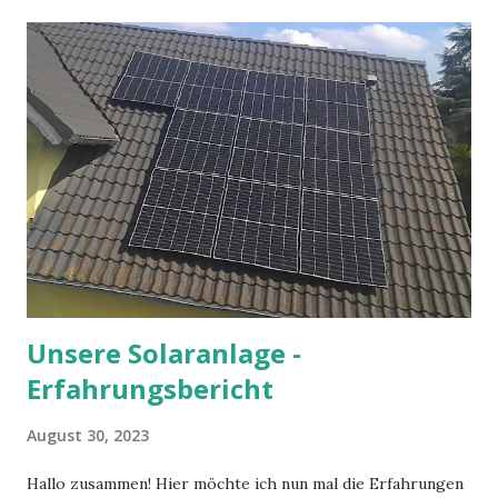
auch durch die Glaubenskurse in Erinnerung. Besonders
prägend war für mich die Vermittlung des Wissens, dass die
Naturwissenschaften und der Glaube keine Gegensätze
sein sollten und man natürlich auch als Christ nicht davon
ausgehen muss, dass die Welt in 6 Tagen geschaffen wurde.
Seine Einsichten machten es mir einfacher, an Dinge zu
glauben, die ich sonst vielleicht verworfen hätte. Manche
könnten sagen, er habe den Kampf gegen den Krebs
verloren. In einer kölschen Mess hätte er darauf vielleicht
scherzhaft entgegnet, dass er und der Kreb...
Unsere Solaranlage -
Erfahrungsbericht
August 30, 2023
Hallo zusammen! Hier möchte ich nun mal die Erfahrungen