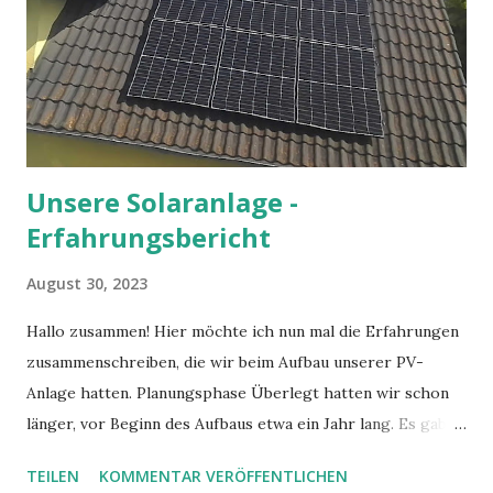
Seine Einsichten machten es mir einfacher, an Dinge zu
glauben, die ich sonst vielleicht verworfen hätte. Manche
könnten sagen, er habe den Kampf gegen den Krebs
verloren. In einer kölschen Mess hätte er darauf vielleicht
scherzhaft entgegnet, dass er und der Kreb...
Unsere Solaranlage -
Erfahrungsbericht
August 30, 2023
Hallo zusammen! Hier möchte ich nun mal die Erfahrungen
zusammenschreiben, die wir beim Aufbau unserer PV-
Anlage hatten. Planungsphase Überlegt hatten wir schon
länger, vor Beginn des Aufbaus etwa ein Jahr lang. Es gab
auch einige aussichtsreiche Angebote. Dann kam allerdings
TEILEN
KOMMENTAR VERÖFFENTLICHEN
ins Gespräch, dass ab 2023 die Mehrwertsteuer entfallen