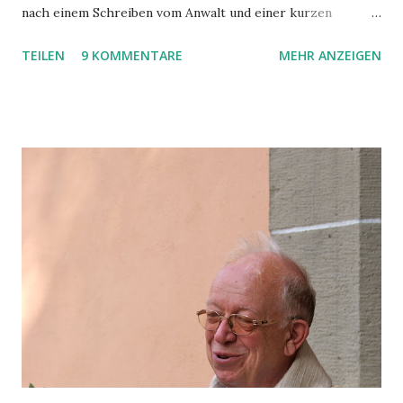
nach einem Schreiben vom Anwalt und einer kurzen
Gerichtsverhandlung. Was war geschehen? Kurz - unser
TEILEN
9 KOMMENTARE
MEHR ANZEIGEN
Flug von Fuerteventura nach Hahn flog erst ca. 7 Stunden
später los als geplant, was wir erst im Terminal nach dem
eigentlich Beginn des Boardings erfahren haben. Es wurden
zwar Zettel mit Belehrung über die Flugpassagierrechte
und Essensgutscheine (5 EUR/Nase!! am Flughafen also
fast etwas zu Essen ODER etwas zu Trinken!) verteilt,
ansonsten blieben aber die Informationen über Gründe für
die Verspätung oder deren Länge spärlich. Nachdem dann
die Ersatzmaschine aus Heathrow und eine Standby-Crew
dafür beschafft worden war, sind wir dann doch noch nach
Hause gekommen, allerdings erst mitten in der Nacht statt
am frühen Abend. Ermuntert durch die
passagierfreundlichen Entscheidungen z.T.
Entschädigungen unter dem Stic...