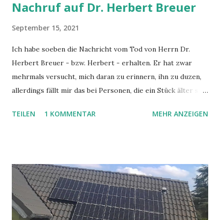
Nachruf auf Dr. Herbert Breuer
September 15, 2021
Ich habe soeben die Nachricht vom Tod von Herrn Dr.
Herbert Breuer - bzw. Herbert - erhalten. Er hat zwar
mehrmals versucht, mich daran zu erinnern, ihn zu duzen,
allerdings fällt mir das bei Personen, die ein Stück älter sind
und die ich zusätzlich auch noch als Respektsperson sehe,
TEILEN
1 KOMMENTAR
MEHR ANZEIGEN
oft schwer. Bei ihm bin ich zur Erstkommunion gegangen,
er hat uns getraut, er hat unsere Schulmessen gehalten,
war mein Religionslehrer in der Oberstufe und bleibt mir
auch durch die Glaubenskurse in Erinnerung. Besonders
prägend war für mich die Vermittlung des Wissens, dass die
Naturwissenschaften und der Glaube keine Gegensätze
sein sollten und man natürlich auch als Christ nicht davon
ausgehen muss, dass die Welt in 6 Tagen geschaffen wurde.