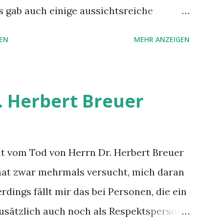
rfreundlichen Entscheidungen z.T.
s gab auch einige aussichtsreiche
ic...
s ins Gespräch, dass ab 2023 die
EN
MEHR ANZEIGEN
l, so dass wir uns dachten, dass man
paar Monate warten sollte. Leider haben
n wir Angebote erhalten haben, dann
. Herbert Breuer
r Angebotspreis um die MwSt. zu senken
raufzuschlagen, so dass der Preis sich
Da uns das zu blöd war, haben wir dann
ht vom Tod von Herrn Dr. Herbert Breuer
Angebot von einem lokalen Anbieter ( KL
r hat zwar mehrmals versucht, mich daran
auf den wir via Facebook-Werbung (ja, ich
erdings fällt mir das bei Personen, die ein
etzt) aufmerksam geworden sind. Dessen
 zusätzlich auch noch als Respektsperson