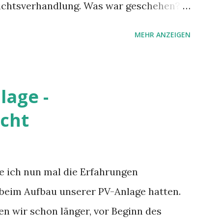
ichtsverhandlung. Was war geschehen?
ventura nach Hahn flog erst ca. 7 Stunden
MEHR ANZEIGEN
ir erst im Terminal nach dem eigentlich
n haben. Es wurden zwar Zettel mit
agierrechte und Essensgutscheine (5
lage -
o fast etwas zu Essen ODER etwas zu
cht
 blieben aber die Informationen über
der deren Länge spärlich. Nachdem dann
throw und eine Standby-Crew dafür
 ich nun mal die Erfahrungen
wir dann doch noch nach Hause
beim Aufbau unserer PV-Anlage hatten.
tten in der Nacht statt am frühen Abend.
n wir schon länger, vor Beginn des