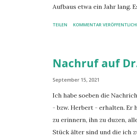
Ermuntert durch die passagie
Aufbaus etwa ein Jahr lang. E
Entschädigungen unter dem St
Angebote. Dann kam allerding
TEILEN
KOMMENTAR VERÖFFENTLICH
Mehrwertsteuer entfallen sol
hierauf vermutlich noch ein 
sich alle Anbieter, von dene
Nachruf auf Dr
Anfang 2023 entschieden, de
und als Gewinn dann wieder d
September 15, 2021
nicht wirklich geändert hat. 
Ich habe soeben die Nachric
doch noch ein letztes neues 
- bzw. Herbert - erhalten. E
Energy, Neuwied ) eingeholt, 
zu erinnern, ihn zu duzen, all
bin selbst erstaunt bis ents
Stück älter sind und die ich